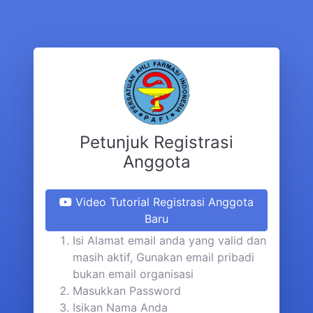
Petunjuk Registrasi
Anggota
Video Tutorial Registrasi Anggota
Baru
Isi Alamat email anda yang valid dan
masih aktif, Gunakan email pribadi
bukan email organisasi
Masukkan Password
Isikan Nama Anda